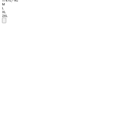
11 470,- Kč
M
L
XL
2XL