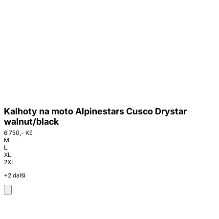
Kalhoty na moto Alpinestars Cusco Drystar
walnut/black
6 750,- Kč
M
L
XL
2XL
+2 další