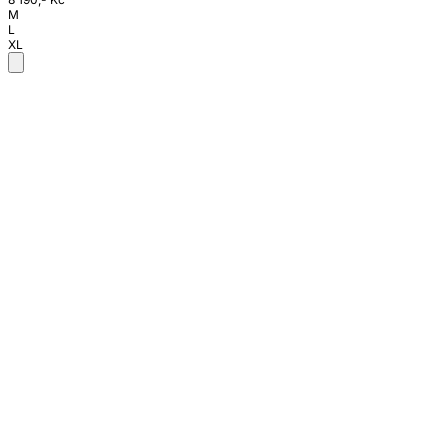
M
L
XL