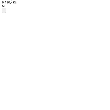
9 490,- Kč
M