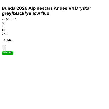
Bunda 2026 Alpinestars Andes V4 Drystar
grey/black/yellow fluo
7 650,- Kč
M
L
XL
2XL
+1 další
Novinka