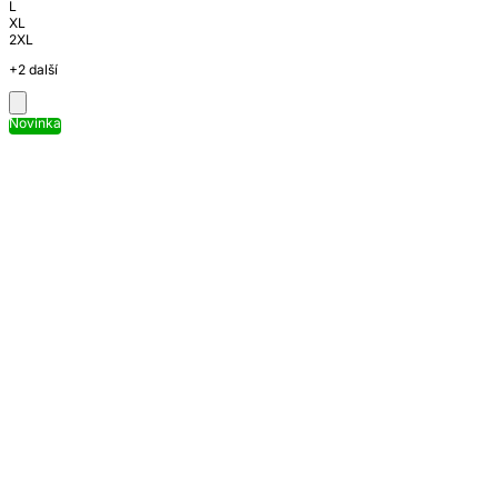
L
XL
2XL
+2 další
Novinka