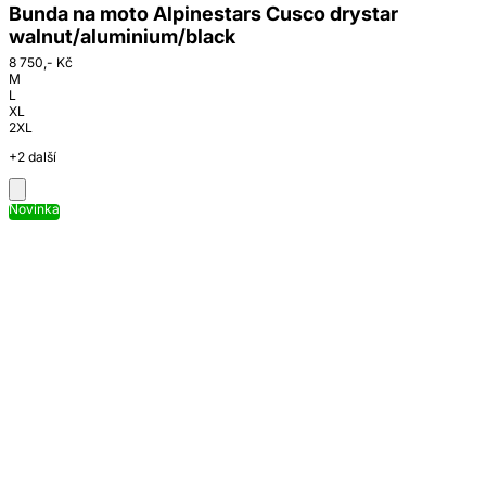
Bunda na moto Alpinestars Cusco drystar
walnut/aluminium/black
8 750,- Kč
M
L
XL
2XL
+2 další
Novinka