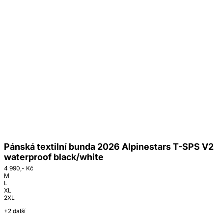
Pánská textilní bunda 2026 Alpinestars T-SPS V2
waterproof black/white
4 990,- Kč
M
L
XL
2XL
+2 další