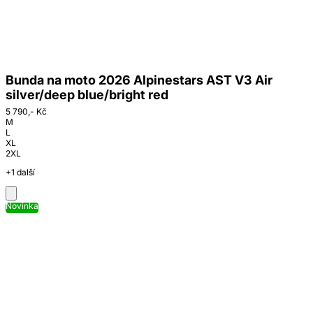
Bunda na moto 2026 Alpinestars AST V3 Air
silver/deep blue/bright red
5 790,- Kč
M
L
XL
2XL
+1 další
Novinka