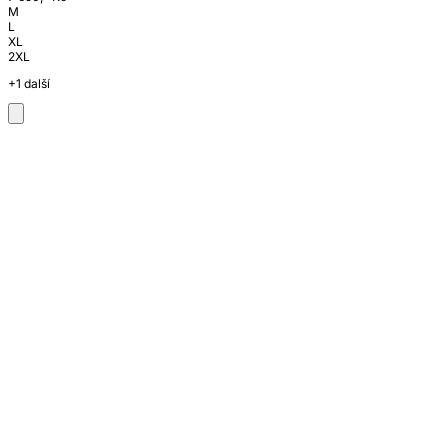
M
L
XL
2XL
+1 další