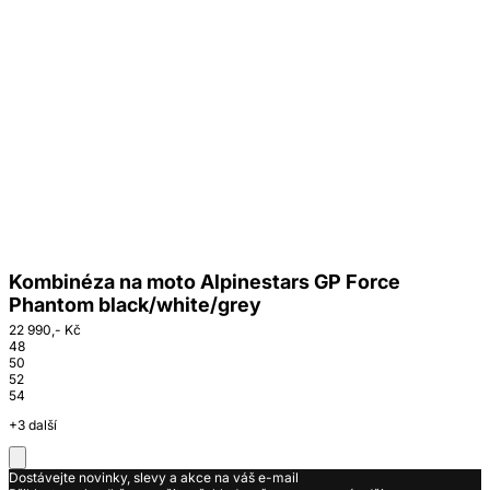
Kombinéza na moto Alpinestars GP Force
Phantom black/white/grey
22 990,- Kč
48
50
52
54
+3 další
Dostávejte novinky, slevy a akce na váš e-mail