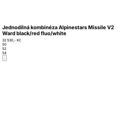
Jednodílná kombinéza Alpinestars Missile V2
Ward black/red fluo/white
32 530,- Kč
50
52
54