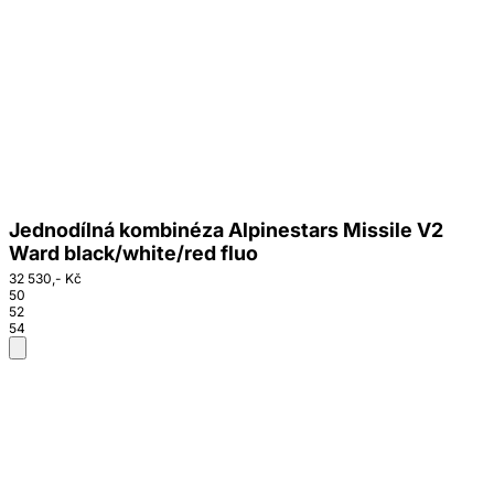
Jednodílná kombinéza Alpinestars Missile V2
Ward black/white/red fluo
32 530,- Kč
50
52
54