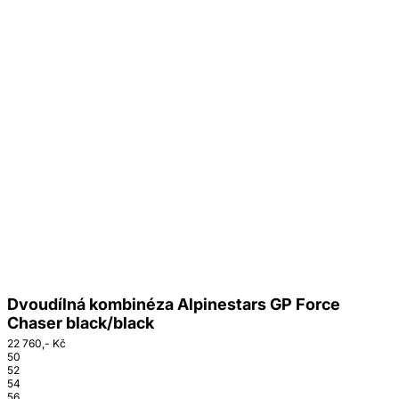
Dvoudílná kombinéza Alpinestars GP Force
Chaser black/black
22 760,- Kč
50
52
54
56