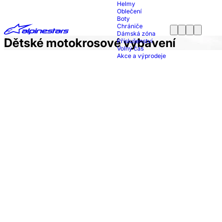
Helmy
Oblečení
Boty
Chrániče
Dámská zóna
Dětské motokrosové vybavení
Příslušenství
Volný čas
Akce a výprodeje