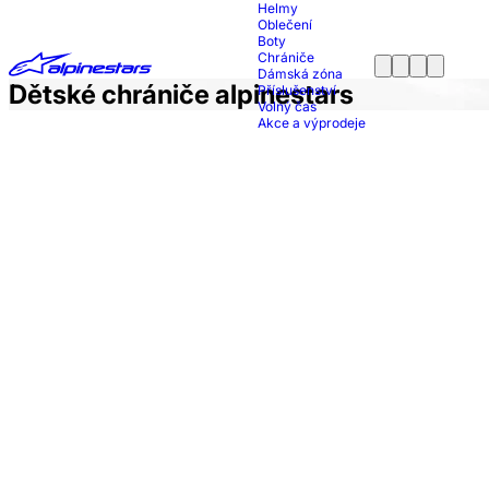
Helmy
Oblečení
Boty
Chrániče
Dámská zóna
Dětské chrániče alpinestars
Příslušenství
Volný čas
Akce a výprodeje