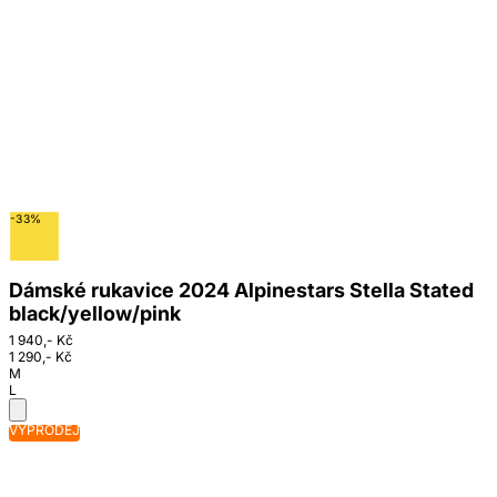
-33%
Dámské rukavice 2024 Alpinestars Stella Stated
black/yellow/pink
1 940,- Kč
1 290,- Kč
M
L
VÝPRODEJ