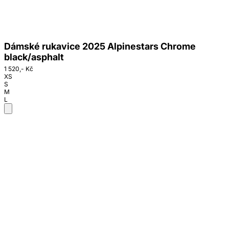
Dámské rukavice 2025 Alpinestars Chrome
black/asphalt
1 520,- Kč
XS
S
M
L