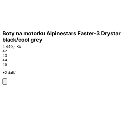
Boty na motorku Alpinestars Faster-3 Drystar
black/cool grey
4 440,- Kč
42
43
44
45
+2 další