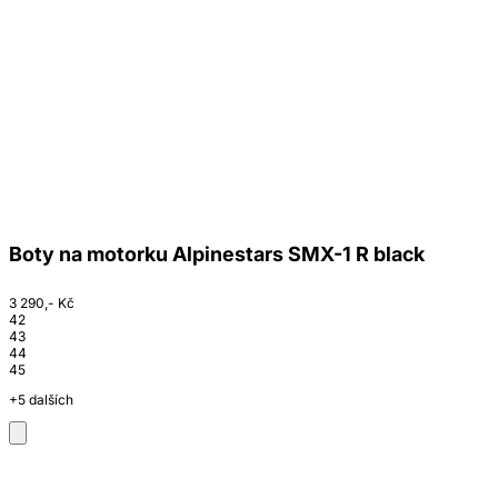
Boty na motorku Alpinestars SMX-1 R black
3 290,- Kč
42
43
44
45
+5 dalších