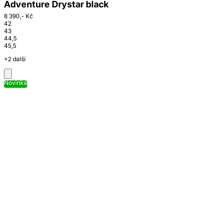
Adventure Drystar black
8 390,- Kč
42
43
44,5
45,5
+2 další
Novinka