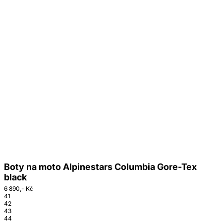
Boty na moto Alpinestars Columbia Gore-Tex
black
6 890,- Kč
41
42
43
44