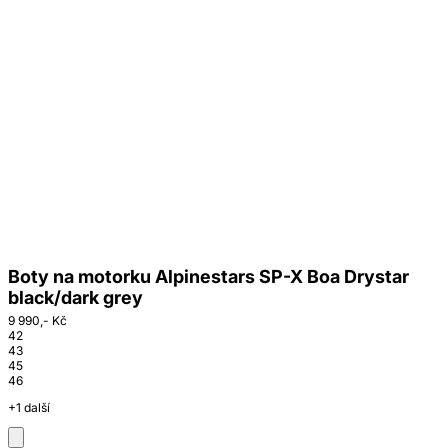
Boty na motorku Alpinestars SP-X Boa Drystar
black/dark grey
9 990,- Kč
42
43
45
46
+1 další