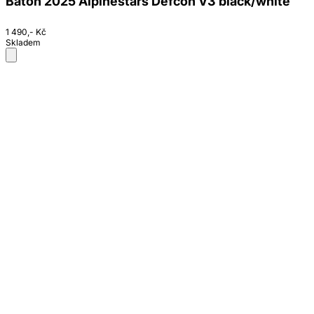
Batoh 2025 Alpinestars Defcon V3 black/white
1 490,- Kč
Skladem