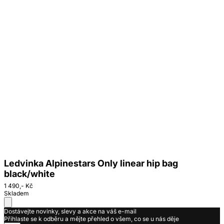
Ledvinka Alpinestars Only linear hip bag
black/white
1 490,- Kč
Skladem
Dostávejte novinky, slevy a akce na váš e-mail
Přihlaste se k odběru a mějte přehled o všem, co se u nás děje