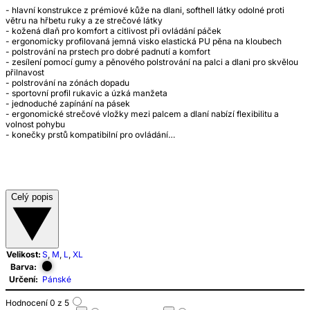
- hlavní konstrukce z prémiové kůže na dlani, softhell látky odolné proti
větru na hřbetu ruky a ze strečové látky
- kožená dlaň pro komfort a citlivost při ovládání páček
- ergonomicky profilovaná jemná visko elastická PU pěna na kloubech
- polstrování na prstech pro dobré padnutí a komfort
- zesílení pomocí gumy a pěnového polstrování na palci a dlani pro skvělou
přilnavost
- polstrování na zónách dopadu
- sportovní profil rukavic a úzká manžeta
- jednoduché zapínání na pásek
- ergonomické strečové vložky mezi palcem a dlaní nabízí flexibilitu a
volnost pohybu
- konečky prstů kompatibilní pro ovládání…
Celý popis
Velikost:
S
,
M
,
L
,
XL
Barva:
Určení:
Pánské
Hodnocení 0 z 5