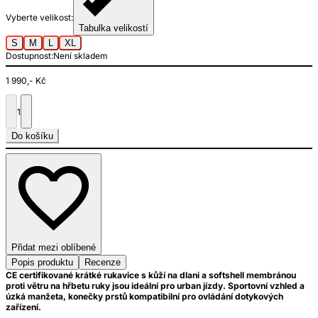
Vyberte velikost:
Tabulka velikostí
S
M
L
XL
Dostupnost:
Není skladem
1 990,- Kč
1
Do košíku
Přidat mezi oblíbené
Popis produktu
Recenze
CE certifikované krátké rukavice s kůží na dlani a softshell membránou
proti větru na hřbetu ruky jsou ideální pro urban jízdy. Sportovní vzhled a
úzká manžeta, konečky prstů kompatibilní pro ovládání dotykových
zařízení.