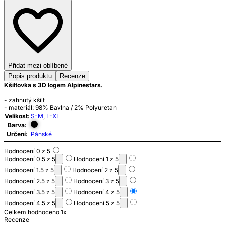
Přidat mezi oblíbené
Popis produktu
Recenze
Kšiltovka s 3D logem Alpinestars.
- zahnutý kšilt
- materiál: 98% Bavlna / 2% Polyuretan
Velikost:
S-M
,
L-XL
Barva:
Určení:
Pánské
Hodnocení 0 z 5
Hodnocení 0.5 z 5
Hodnocení 1 z 5
Hodnocení 1.5 z 5
Hodnocení 2 z 5
Hodnocení 2.5 z 5
Hodnocení 3 z 5
Hodnocení 3.5 z 5
Hodnocení 4 z 5
Hodnocení 4.5 z 5
Hodnocení 5 z 5
Celkem hodnoceno 1x
Recenze