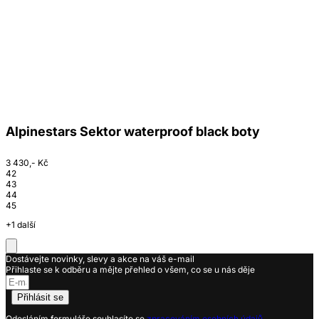
Alpinestars Sektor waterproof black boty
3 430,- Kč
42
43
44
45
+1 další
Dostávejte novinky, slevy a akce na váš e-mail
Přihlaste se k odběru a mějte přehled o všem, co se u nás děje
Přihlásit se
Odesláním formuláře souhlasíte se
zpracováním osobních údajů.