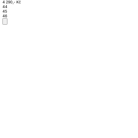
4 290,- Kč
44
45
46