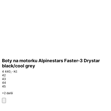
Boty na motorku Alpinestars Faster-3 Drystar
black/cool grey
4 440,- Kč
42
43
44
45
+2 další