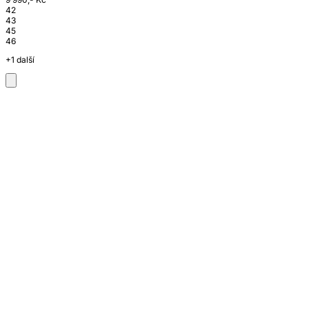
42
43
45
46
+1 další