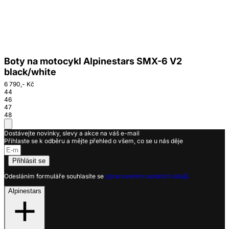
Boty na motocykl Alpinestars SMX-6 V2
black/white
6 790,- Kč
44
46
47
48
Dostávejte novinky, slevy a akce na váš e-mail
Přihlaste se k odběru a mějte přehled o všem, co se u nás děje
Přihlásit se
Odesláním formuláře souhlasíte se
zpracováním osobních údajů.
Alpinestars