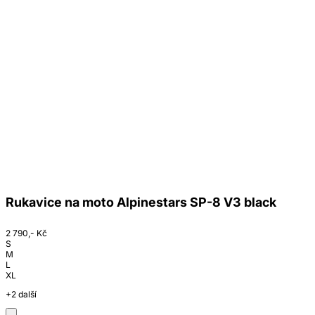
Rukavice na moto Alpinestars SP-8 V3 black
2 790,- Kč
S
M
L
XL
+2 další