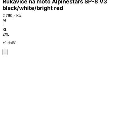
Rukavice na moto Alpinestars SP-8 V3
black/white/bright red
2 790,- Kč
M
L
XL
2XL
+1 další