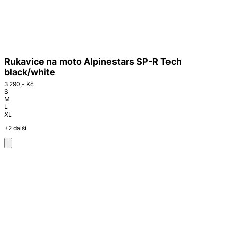
Rukavice na moto Alpinestars SP-R Tech
black/white
3 290,- Kč
S
M
L
XL
+2 další