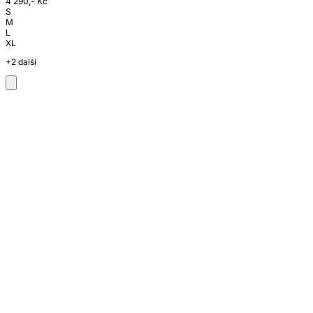
4 290,- Kč
S
M
L
XL
+2 další