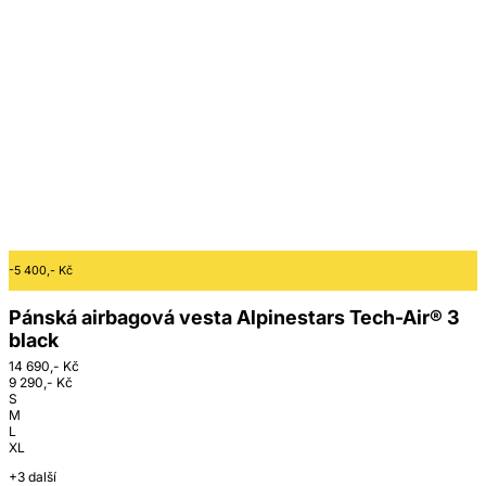
-5 400,- Kč
Pánská airbagová vesta Alpinestars Tech-Air® 3
black
14 690,- Kč
9 290,- Kč
S
M
L
XL
+3 další