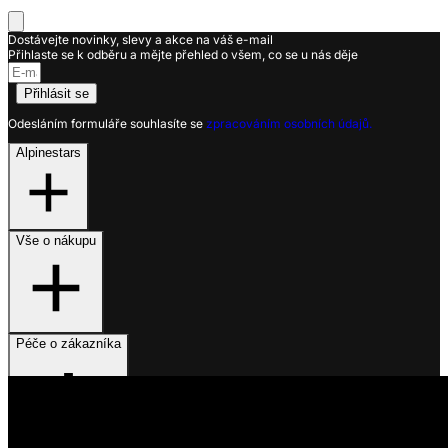
Dostávejte novinky, slevy a akce na váš e-mail
Přihlaste se k odběru a mějte přehled o všem, co se u nás děje
Přihlásit se
Odesláním formuláře souhlasíte se
zpracováním osobních údajů.
Alpinestars
Vše o nákupu
Péče o zákazníka
Využíváme soubory cookies
Na našem webu získáváme, ukládáme a zpracováváme informace