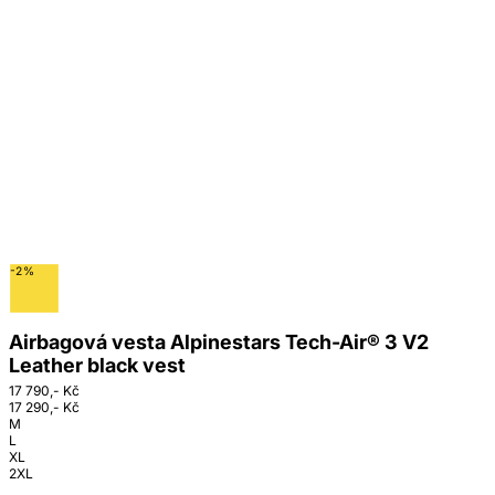
-2%
Airbagová vesta Alpinestars Tech-Air® 3 V2
Leather black vest
17 790,- Kč
17 290,- Kč
M
L
XL
2XL