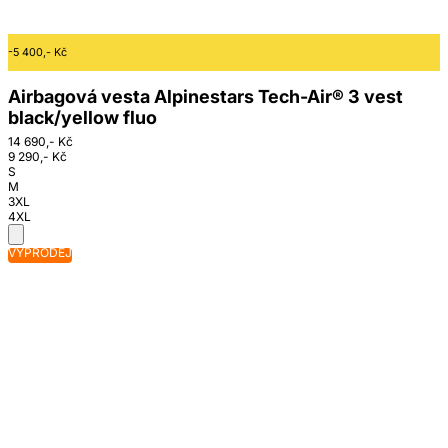
-5 400,- Kč
Airbagová vesta Alpinestars Tech-Air® 3 vest
black/yellow fluo
14 690,- Kč
9 290,- Kč
S
M
3XL
4XL
VÝPRODEJ