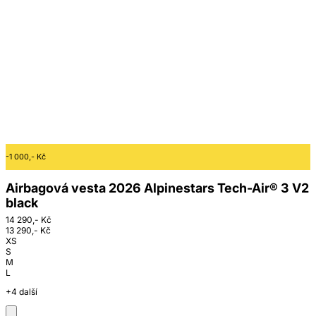
-1 000,- Kč
Airbagová vesta 2026 Alpinestars Tech-Air® 3 V2
black
14 290,- Kč
13 290,- Kč
XS
S
M
L
+4 další