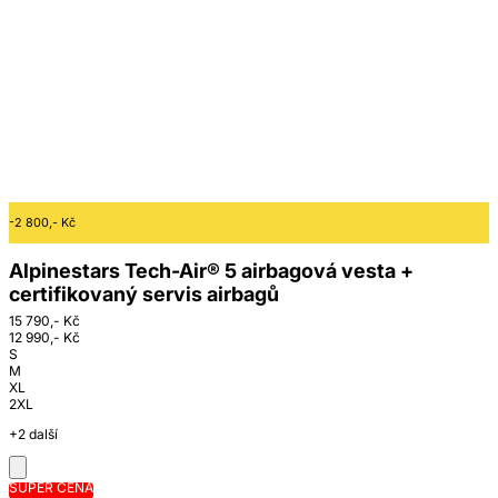
-2 800,- Kč
Alpinestars Tech-Air® 5 airbagová vesta +
certifikovaný servis airbagů
15 790,- Kč
12 990,- Kč
S
M
XL
2XL
+2 další
SUPER CENA