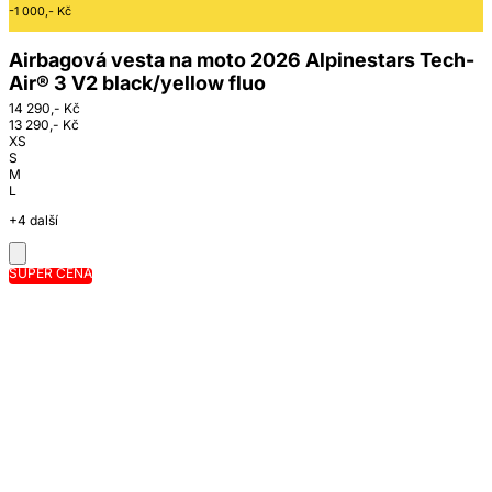
-1 000,- Kč
Airbagová vesta na moto 2026 Alpinestars Tech-
Air® 3 V2 black/yellow fluo
14 290,- Kč
13 290,- Kč
XS
S
M
L
+4 další
SUPER CENA