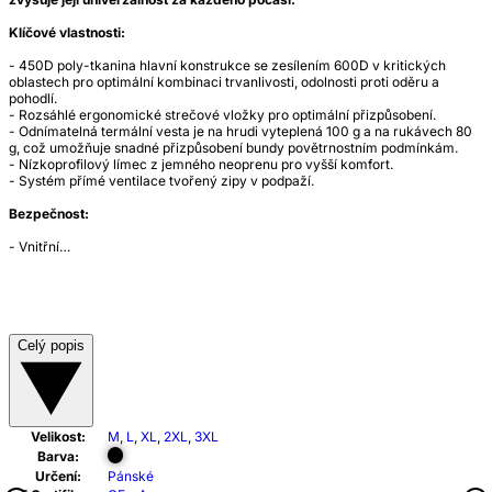
Klíčové vlastnosti:
- 450D poly-tkanina hlavní konstrukce se zesílením 600D v kritických
oblastech pro optimální kombinaci trvanlivosti, odolnosti proti oděru a
pohodlí.
- Rozsáhlé ergonomické strečové vložky pro optimální přizpůsobení.
- Odnímatelná termální vesta je na hrudi vyteplená 100 g a na rukávech 80
g, což umožňuje snadné přizpůsobení bundy povětrnostním podmínkám.
- Nízkoprofilový límec z jemného neoprenu pro vyšší komfort.
- Systém přímé ventilace tvořený zipy v podpaží.
Bezpečnost:
- Vnitřní…
Celý popis
Velikost:
M
,
L
,
XL
,
2XL
,
3XL
Barva:
Určení:
Pánské