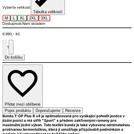
Vyberte velikost:
Tabulka velikostí
M
L
XL
2XL
3XL
Dostupnost:
Není skladem
6 990,- Kč
1
Do košíku
Přidat mezi oblíbené
Popis produktu
Doporučujeme
Recenze
Bunda T-GP Plus R v4 je optimalizovaná pro vynikající pohodlí jezdce v
jízdní pozici a má střih "Sport" s předem zakřivenými rameny pro
maximální jízdní výkon. Tato textilní bunda je také vybavena odnímatelnou
prošívanou termovložkou, která ji umožňuje přizpůsobit podmínkám a
zvyšuje její univerzálnost za každého počasí.