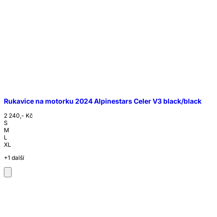
Rukavice na motorku 2024 Alpinestars Celer V3 black/black
2 240,- Kč
S
M
L
XL
+1 další