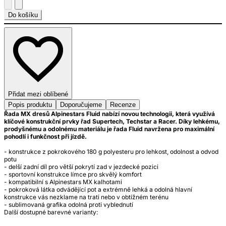
Do košíku
Přidat mezi oblíbené
Popis produktu
Doporučujeme
Recenze
Řada MX dresů Alpinestars Fluid nabízí novou technologii, která využívá
klíčové konstrukční prvky řad Supertech, Techstar a Racer. Díky lehkému,
prodyšnému a odolnému materiálu je řada Fluid navržena pro maximální
pohodlí i funkčnost při jízdě.
- konstrukce z pokrokového 180 g polyesteru pro lehkost, odolnost a odvod
potu
- delší zadní díl pro větší pokrytí zad v jezdecké pozici
- sportovní konstrukce límce pro skvělý komfort
- kompatibilní s Alpinestars MX kalhotami
- pokroková látka odvádějící pot a extrémně lehká a odolná hlavní
konstrukce vás nezklame na trati nebo v obtížném terénu
- sublimovaná grafika odolná proti vyblednutí
Další dostupné barevné varianty: