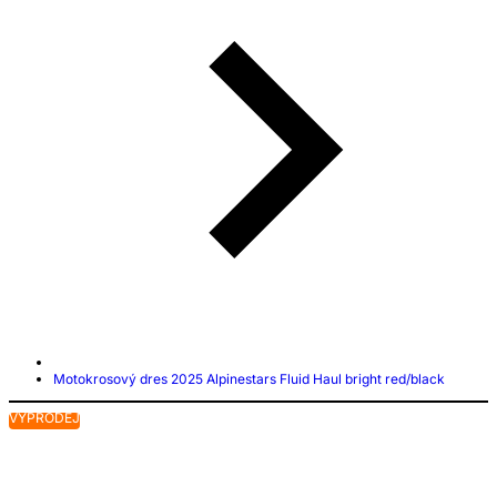
Motokrosový dres 2025 Alpinestars Fluid Haul bright red/black
VÝPRODEJ
V