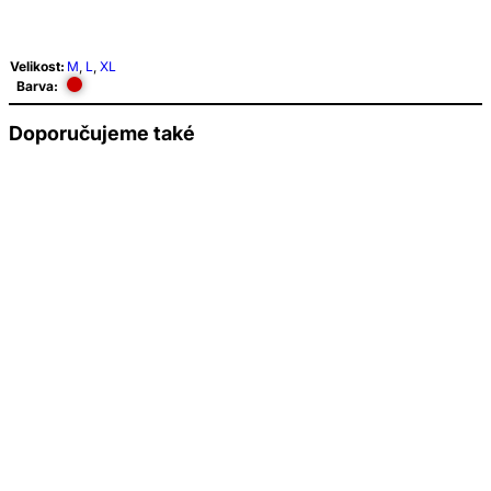
Velikost:
M
,
L
,
XL
Barva:
Doporučujeme také