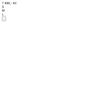
7 490,- Kč
S
M
L