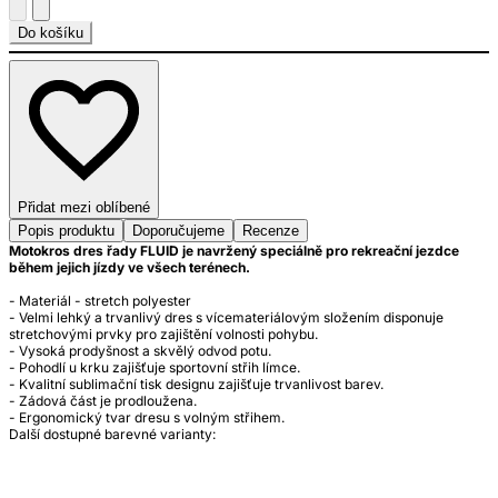
Do košíku
Přidat mezi oblíbené
Popis produktu
Doporučujeme
Recenze
Motokros dres řady FLUID je navržený speciálně pro rekreační jezdce
během jejich jízdy ve všech terénech.
- Materiál - stretch polyester
- Velmi lehký a trvanlivý dres s vícemateriálovým složením disponuje
stretchovými prvky pro zajištění volnosti pohybu.
- Vysoká prodyšnost a skvělý odvod potu.
- Pohodlí u krku zajišťuje sportovní střih límce.
- Kvalitní sublimační tisk designu zajišťuje trvanlivost barev.
- Zádová část je prodloužena.
- Ergonomický tvar dresu s volným střihem.
Další dostupné barevné varianty: