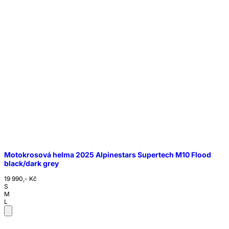
Motokrosová helma 2025 Alpinestars Supertech M10 Flood
black/dark grey
19 990,- Kč
S
M
L