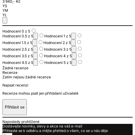
3 940,- Kč
YS
YM
YL
Hodnocení 0 z 5
Hodnocení 0.5 z 5
Hodnocení 1 z 5
Hodnocení 1.5 z 5
Hodnocení 2 z 5
Hodnocení 2.5 z 5
Hodnocení 3 z 5
Hodnocení 3.5 z 5
Hodnocení 4 z 5
Hodnocení 4.5 z 5
Hodnocení 5 z 5
Žádné recenze
Recenze
Zatím nejsou žádné recenze
Napsat recenzi
Recenze mohou psát jen přihlášení uživatelé
Přihlásit se
Naposledy prohlížené
Dostávejte novinky, slevy a akce na váš e-mail
Přihlaste se k odběru a mějte přehled o všem, co se u nás děje