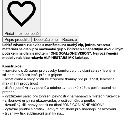
Přidat mezi oblíbené
Popis produktu
Doporučujeme
Recenze
Lehké závodní rukavice s manžetou na suchý zip, jednou vrstvou
materiálu na dlani pro maximální grip v řídítkách a nápaditým dvoudílným
potiskem na dlani s mottem "ONE GOAL/ONE VISION". Nejrozšířenější
model v nabídce rukavic ALPINESTARS MX kolekce.
Konstrukce
- navrženo s důrazem pro vysoký komfort a cit v dlani se zakřiveným
střihem prstů pro lepší práci s gripem
- hřbet dlaně a boky prstů ze strečové tkaniny pro pružnost, lehkost a
maximální prodyšnost
- dlaň z jedné vrstvy pevné a odolné syntetické kůže s perforacemi na
prstech
- vyztužený palec pro zvýšení pevnosti v namáhaných místech rukavice
- silikonové gripy na ukazováčku, prostředníčku a poutku
- dvoudílný silikonový potisk na dlani "ONE GOAL/ONE VISION"
- výtažné poutko s protiskluzovým potiskem pro snadnější nasazování
- trvanlivý tisk sublimační grafiky na…