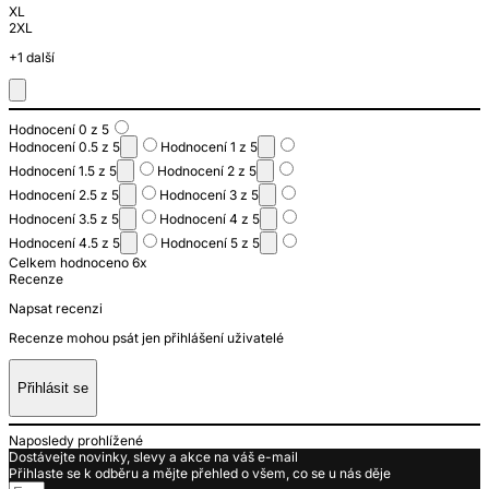
XL
2XL
+1 další
Hodnocení 0 z 5
Hodnocení 0.5 z 5
Hodnocení 1 z 5
Hodnocení 1.5 z 5
Hodnocení 2 z 5
Hodnocení 2.5 z 5
Hodnocení 3 z 5
Hodnocení 3.5 z 5
Hodnocení 4 z 5
Hodnocení 4.5 z 5
Hodnocení 5 z 5
Celkem hodnoceno 6x
Recenze
Napsat recenzi
Recenze mohou psát jen přihlášení uživatelé
Přihlásit se
Naposledy prohlížené
Dostávejte novinky, slevy a akce na váš e-mail
Přihlaste se k odběru a mějte přehled o všem, co se u nás děje