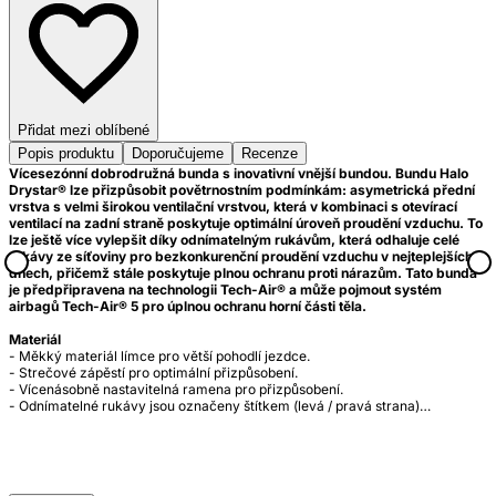
Přidat mezi oblíbené
Popis produktu
Doporučujeme
Recenze
Vícesezónní dobrodružná bunda s inovativní vnější bundou. Bundu Halo
Drystar® lze přizpůsobit povětrnostním podmínkám: asymetrická přední
vrstva s velmi širokou ventilační vrstvou, která v kombinaci s otevírací
ventilací na zadní straně poskytuje optimální úroveň proudění vzduchu. To
lze ještě více vylepšit díky odnímatelným rukávům, která odhaluje celé
rukávy ze síťoviny pro bezkonkurenční proudění vzduchu v nejteplejších
dnech, přičemž stále poskytuje plnou ochranu proti nárazům. Tato bunda
je předpřipravena na technologii Tech-Air® a může pojmout systém
airbagů Tech-Air® 5 pro úplnou ochranu horní části těla.
Materiál
- Měkký materiál límce pro větší pohodlí jezdce.
- Strečové zápěstí pro optimální přizpůsobení.
- Vícenásobně nastavitelná ramena pro přizpůsobení.
- Odnímatelné rukávy jsou označeny štítkem (levá / pravá strana)…